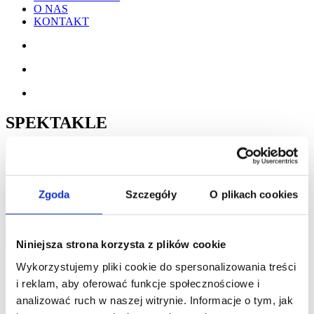
O NAS
KONTAKT
SPEKTAKLE
Poznaj nasze wyjątkowe historie. Nowatorskie formy łączące w
sobie różnego rodzaju sztuki - teatr ognia, teatr uliczny, pantomime,
Zgoda
Szczegóły
O plikach cookies
klaunada, cyrk, bodypainting itd. Mamy przygotowane zarówno
duże widowiska nastawione na maksymalny efekt wizualny, jak
również spektakle z warstwą fabularną, dobre do zrealizowania po
zmroku jak i w dzień. Wejdź z nami do innego wymiaru!
Niniejsza strona korzysta z plików cookie
Wykorzystujemy pliki cookie do spersonalizowania treści
i reklam, aby oferować funkcje społecznościowe i
analizować ruch w naszej witrynie. Informacje o tym, jak