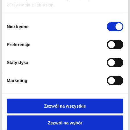
korzystania z ich usług.
Wybór
Niezbędne
zgody
Preferencje
Teatr Los Fuegos
Statystyka
STRONA GŁÓWNA
Marketing
zobacz więcej
FIRESHOW
Zezwól na wszystkie
zobacz więcej
Zezwól na wybór
LIGHTSHOW