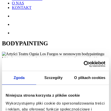
O NAS
KONTAKT
BODYPAINTING
MALOWANIE CIAŁA. Wyjątkowy fluorescencyjny makijaż w
którym artysta zamienia się w prawdziwy obraz. Projekt może być
inspirowany motywem przewodnim imprezy, konkretnym tematem,
Zgoda
Szczegóły
O plikach cookies
branżą, logo itp. lub po prostu barwną wyobraźnia naszych
wizażystów. Każdy pokaz to niepowtarzalne i jedyne takie
wydarzenie które zapisze się na długo w pamięci widzów. Obudź
wyobraźnię!
Niniejsza strona korzysta z plików cookie
Wykorzystujemy pliki cookie do spersonalizowania treści
i reklam, aby oferować funkcje społecznościowe i