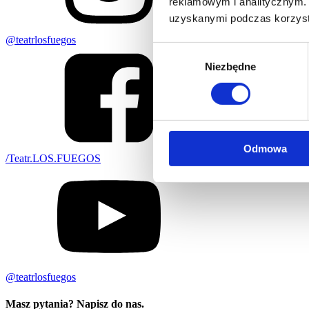
reklamowym i analitycznym. 
uzyskanymi podczas korzysta
@teatrlosfuegos
Wybór
Niezbędne
zgody
Odmowa
/Teatr.LOS.FUEGOS
@teatrlosfuegos
Masz pytania? Napisz do nas.