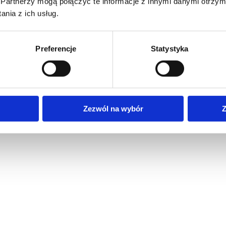
Partnerzy mogą połączyć te informacje z innymi danymi otrzym
nia z ich usług.
Preferencje
Statystyka
Zezwól na wybór
Z